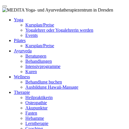
Yoga
Kursplan/Preise
Yogalehrer oder Yogalehrerin werden
Events
Pilates
Kursplan/Preise
Ayurveda
Beratungen
Behandlungen
Intensivprogramme
Kuren
Wellness
Behandlung buchen
Ausbildung Hawaii-Massage
Therapie
Heilpraktikerin
Osteopathie
Akupunktur
Fasten
Hebamme
Lerntherapie
Coaching