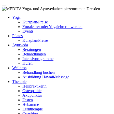
Yoga
Kursplan/Preise
Yogalehrer oder Yogalehrerin werden
Events
Pilates
Kursplan/Preise
Ayurveda
Beratungen
Behandlungen
Intensivprogramme
Kuren
Wellness
Behandlung buchen
Ausbildung Hawaii-Massage
Therapie
Heilpraktikerin
Osteopathie
Akupunktur
Fasten
Hebamme
Lerntherapie
Coaching